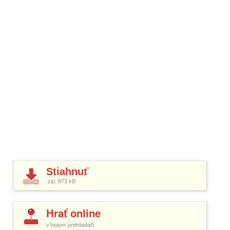
Stiahnuť
.zip, 873
kB
Hrať online
v tvojom prehliadači