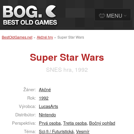
MENU
BestOldGames.net
»
Akčné hry
»
Super Star Wars
Super Star Wars
SNES hra, 1992
Žáner:
Akčné
Rok:
1992
Výrobca:
LucasArts
Distribútor:
Nintendo
Perspektíva:
Prvá osoba
,
Tretia osoba
,
Bočný pohľad
Téma:
Sci-fi / Futuristická
,
Vesmír