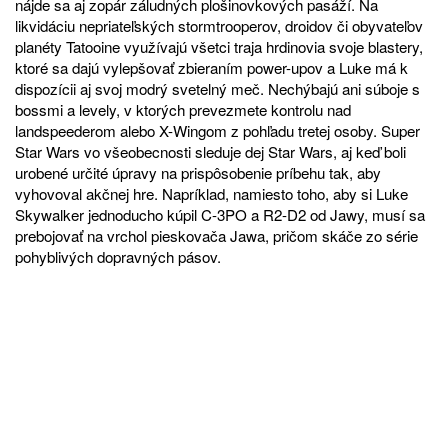
nájde sa aj zopár záludných plošinovkových pasáží. Na
likvidáciu nepriateľských stormtrooperov, droidov či obyvateľov
planéty Tatooine využívajú všetci traja hrdinovia svoje blastery,
ktoré sa dajú vylepšovať zbieraním power-upov a Luke má k
dispozícii aj svoj modrý svetelný meč. Nechýbajú ani súboje s
bossmi a levely, v ktorých prevezmete kontrolu nad
landspeederom alebo X-Wingom z pohľadu tretej osoby. Super
Star Wars vo všeobecnosti sleduje dej Star Wars, aj keď boli
urobené určité úpravy na prispôsobenie príbehu tak, aby
vyhovoval akčnej hre. Napríklad, namiesto toho, aby si Luke
Skywalker jednoducho kúpil C-3PO a R2-D2 od Jawy, musí sa
prebojovať na vrchol pieskovača Jawa, pričom skáče zo série
pohyblivých dopravných pásov.