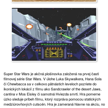
Super Star Wars je akčná plošinovka založená na prvej časti
filmovej série Star Wars. V úlohe Luka Skywalkera, Hana Sola
či Chewbacca sa v celkovo pätnástich leveloch pozriete do
ikonických lokácií z filmu ako Sandcrawler of the desert Jaws,
cantina v Mos Eisley či samotná Hviezda smrti. Hra pomerne
úzko sleduje príbeh filmu, ktorý rozpráva pomocou statických
medziúrovňových cutscén. Hra je zameraná hlavne na akciu, no