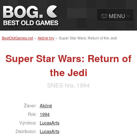
MENU
BestOldGames.net
»
Akčné hry
»
Super Star Wars: Return of the Jedi
Super Star Wars: Return of
the Jedi
SNES hra, 1994
Žáner:
Akčné
Rok:
1994
Výrobca:
LucasArts
Distribútor:
LucasArts