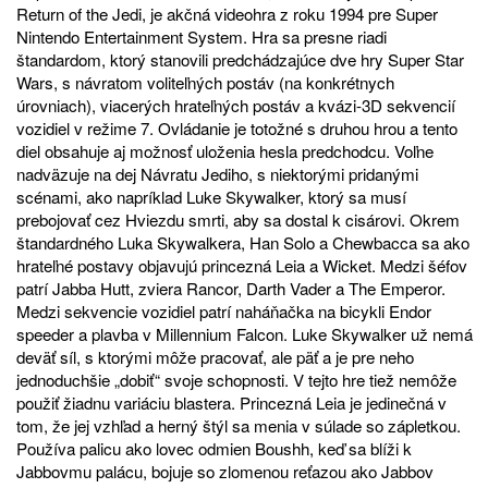
Return of the Jedi, je akčná videohra z roku 1994 pre Super
Nintendo Entertainment System. Hra sa presne riadi
štandardom, ktorý stanovili predchádzajúce dve hry Super Star
Wars, s návratom voliteľných postáv (na konkrétnych
úrovniach), viacerých hrateľných postáv a kvázi-3D sekvencií
vozidiel v režime 7. Ovládanie je totožné s druhou hrou a tento
diel obsahuje aj možnosť uloženia hesla predchodcu. Voľne
nadväzuje na dej Návratu Jediho, s niektorými pridanými
scénami, ako napríklad Luke Skywalker, ktorý sa musí
prebojovať cez Hviezdu smrti, aby sa dostal k cisárovi. Okrem
štandardného Luka Skywalkera, Han Solo a Chewbacca sa ako
hrateľné postavy objavujú princezná Leia a Wicket. Medzi šéfov
patrí Jabba Hutt, zviera Rancor, Darth Vader a The Emperor.
Medzi sekvencie vozidiel patrí naháňačka na bicykli Endor
speeder a plavba v Millennium Falcon. Luke Skywalker už nemá
deväť síl, s ktorými môže pracovať, ale päť a je pre neho
jednoduchšie „dobiť“ svoje schopnosti. V tejto hre tiež nemôže
použiť žiadnu variáciu blastera. Princezná Leia je jedinečná v
tom, že jej vzhľad a herný štýl sa menia v súlade so zápletkou.
Používa palicu ako lovec odmien Boushh, keď sa blíži k
Jabbovmu palácu, bojuje so zlomenou reťazou ako Jabbov