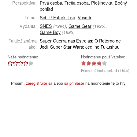
Perspektíva:
Prvá osoba
,
Tretia osoba
,
Plošinovka
,
Bočný
pohľad
Téma:
Sci-fi / Futuristická
,
Vesmír
Vydania:
SNES
,
Game Gear
,
(1994)
(1995)
Game Boy
(1995)
Taktiež známa
Super Guerra nas Estrelas: O Retorno de
ako:
Jedi
Super Star Wars: Jedi no Fukushuu
,
Naše hodnotenie:
Hodnotenie používateľov:
Priemerné hodnotenie:
4
(1 hlas)
Prosím,
zaregistrujte sa
alebo
sa prihláste
na hodnotenie tejto hry!