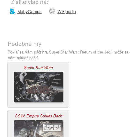
Zistite viac na:
MobyGames
Wikipedia
Podobné hry
Pokiaľ sa Vám páči hra Super Star Wars: Return of the Jedi, môže sa
Vám taktiež páčiť
Super Star Wars
SSW: Empire Strikes Back