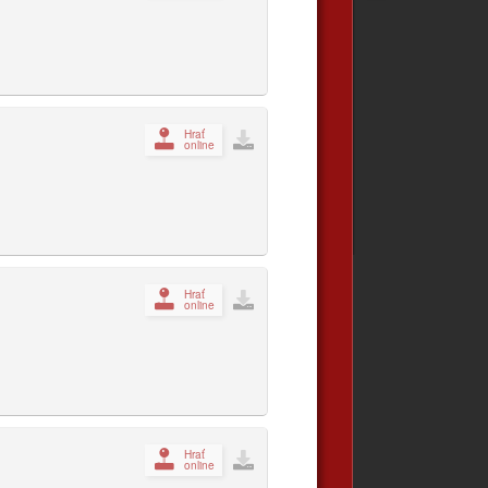
Hrať
online
Hrať
online
Hrať
online