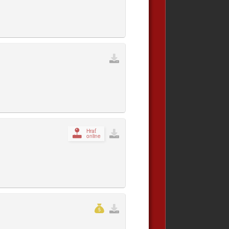
Hrať
online