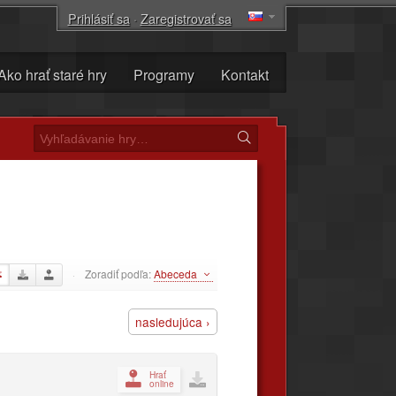
Prihlásiť sa
·
Zaregistrovať sa
Ako hrať staré hry
Programy
Kontakt
Zoradiť podľa:
Abeceda
·
nasledujúca ›
Hrať
online