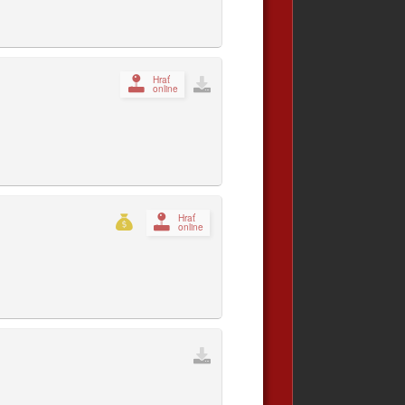
Hrať
online
Hrať
online