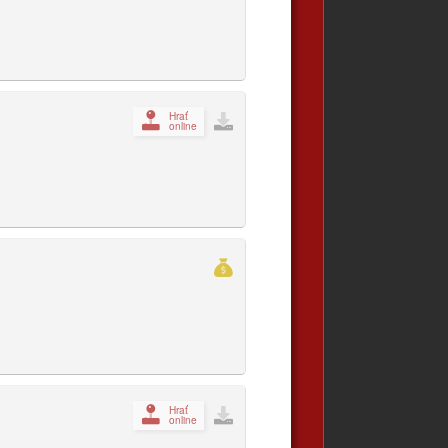
Hrať
online
Hrať
online