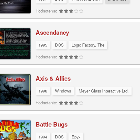
Hodnotenie:
Ascendancy
1995
DOS
Logic Factory, The
Hodnotenie:
Axis & Allies
1998
Windows
Meyer Glass Interactive Ltd.
Hodnotenie:
Battle Bugs
1994
DOS
Epyx