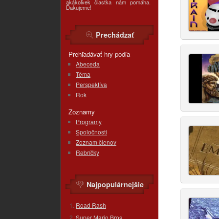
akákoľvek čiastka nám pomáha.
Ďakujeme!
Prechádzať
Prehľadávať hry podľa
Abeceda
Téma
Perspektíva
Rok
Zoznamy
Programy
Spoločnosti
Zoznam členov
Rebríčky
Najpopulárnejšie
Road Rash
Super Mario Bros.