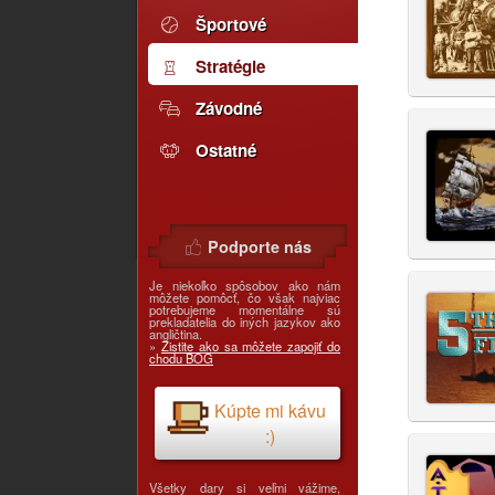
Športové
Stratégie
Závodné
Ostatné
Podporte nás
Je niekoľko spôsobov ako nám
môžete pomôcť, čo však najviac
potrebujeme momentálne sú
prekladatelia do iných jazykov ako
angličtina.
»
Zistite ako sa môžete zapojiť do
chodu BOG
Kúpte mi kávu
:)
Všetky dary si veľmi vážime,