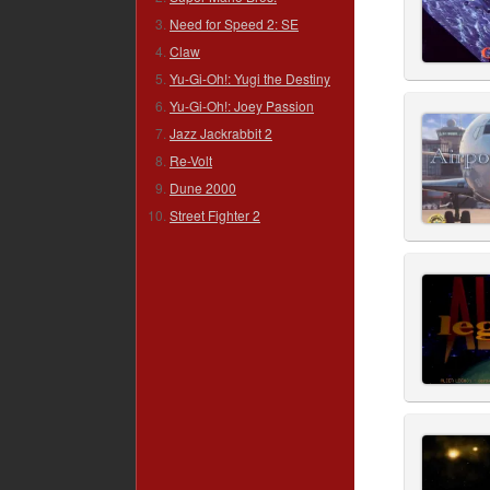
Need for Speed 2: SE
Claw
Yu-Gi-Oh!: Yugi the Destiny
Yu-Gi-Oh!: Joey Passion
Jazz Jackrabbit 2
Re-Volt
Dune 2000
Street Fighter 2