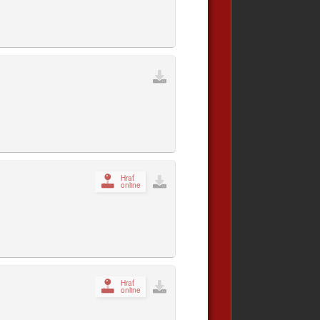
Hrať
online
Hrať
online