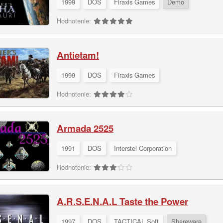
1999
DOS
Firaxis Games
Demo
Hodnotenie:
Antietam!
1999
DOS
Firaxis Games
Hodnotenie:
Armada 2525
1991
DOS
Interstel Corporation
Hodnotenie:
A.R.S.E.N.A.L Taste the Power
1997
DOS
TACTICAL Soft
Shareware