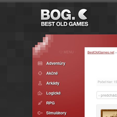
MENU
BestOldGames.net
Adventúry
Akčné
Počet hier: 1
Arkády
Logické
‹ predchád
RPG
Simulátory