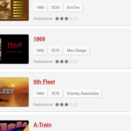
1995
DOS
SimTex
Hodnotenie:
1869
1992
DOS
Max Design
Hodnotenie:
5th Fleet
1994
DOS
Stanley Associates
Hodnotenie:
A-Train