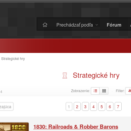
Prechádzať podľa
Fórum
»
Strategické hry
Strategické hry
Zobrazenie:
Filter:
54
·
zajúca
1
2
3
4
5
6
7
1830: Railroads & Robber Barons