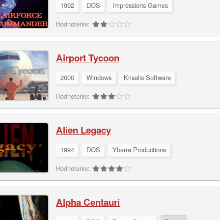
1992
DOS
Impressions Games
Hodnotenie:
Airport Tycoon
2000
Windows
Krisalis Software
Hodnotenie:
Alien Legacy
1994
DOS
Ybarra Productions
Hodnotenie:
Alpha Centauri