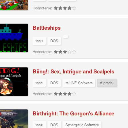
Hodnotenie:
Battleships
1991
DOS
Hodnotenie:
Biing!: Sex, Intrigue and Scalpels
1995
DOS
reLINE Software
V predaji
Hodnotenie:
Birthright: The Gorgon's Alliance
1996
DOS
Synergistic Software