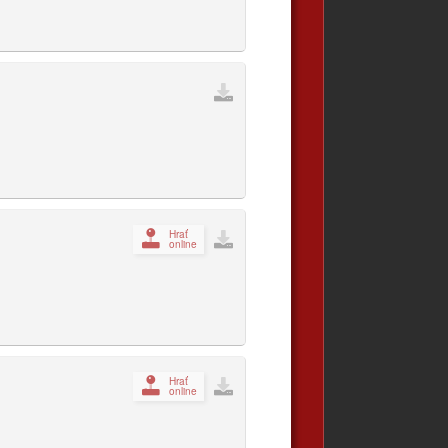
Hrať
online
Hrať
online