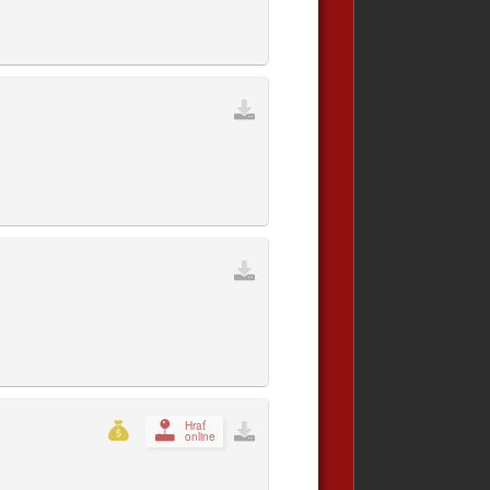
Hrať
online