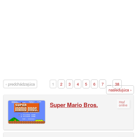
‹ predchádzajúca
1
2
3
4
5
6
7
…
38
nasledujúca ›
Hrať
Super Mario Bros.
online