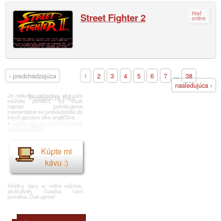
Hrať
Street Fighter 2
online
‹ predchádzajúca
1
2
3
4
5
6
7
…
38
nasledujúca ›
Je niekoľko spôsobov ako nám
Podporte nás
môžete pomôcť, čo však
najviac potrebujeme
momentálne sú prekladatelia do
iných jazykov ako angličtina.
»
Zistite ako sa môžete zapojiť
do chodu BOG
Kúpte mi
kávu :)
Všetky dary si veľmi vážime,
akákoľvek čiastka nám
pomáha. Ďakujeme!