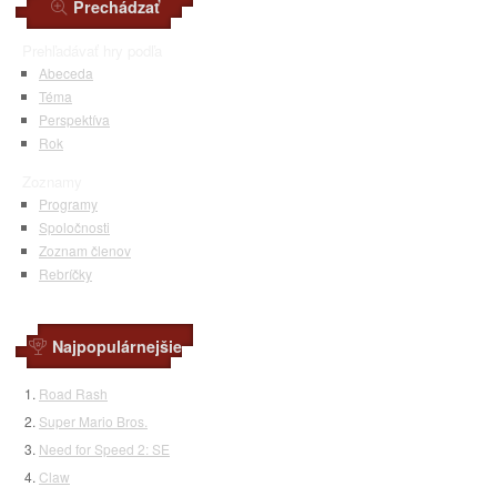
Prechádzať
Prehľadávať hry podľa
Abeceda
Téma
Perspektíva
Rok
Zoznamy
Programy
Spoločnosti
Zoznam členov
Rebríčky
Najpopulárnejšie
Road Rash
Super Mario Bros.
Need for Speed 2: SE
Claw