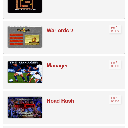
Hrať
Warlords 2
online
Hrať
Manager
online
Hrať
Road Rash
online