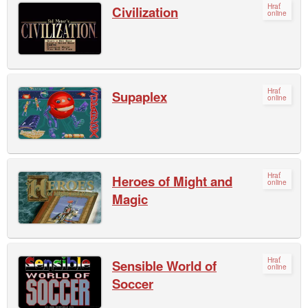
Hrať
Civilization
online
Hrať
Supaplex
online
Hrať
Heroes of Might and
online
Magic
Hrať
Sensible World of
online
Soccer