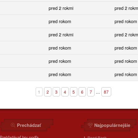
pred 2 rokmi
pred 2 rokm
pred rokom
pred rokom
pred 2 rokmi
pred 2 rokm
pred rokom
pred rokom
pred rokom
pred rokom
pred rokom
pred rokom
1
2
3
4
5
6
7
…
87
Prechádzať
Najpopulárnejšie
Prehľadávať hry podľa
Road Rash