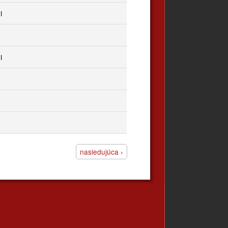
i
i
nasledujúca ›