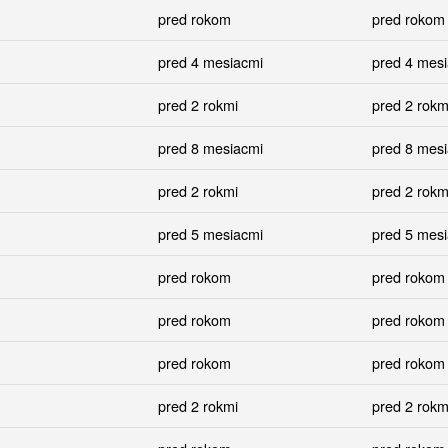
pred rokom
pred rokom
pred 4 mesiacmi
pred 4 mes
pred 2 rokmi
pred 2 rokm
pred 8 mesiacmi
pred 8 mes
pred 2 rokmi
pred 2 rokm
pred 5 mesiacmi
pred 5 mes
pred rokom
pred rokom
pred rokom
pred rokom
pred rokom
pred rokom
pred 2 rokmi
pred 2 rokm