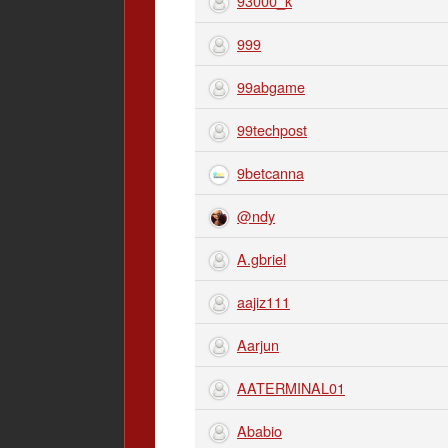
93000_k
999
99abgame
99techpost
9betcanna
@ndy
A.gbriel
aajiz111
Aarjun
AATERMINAL01
Ababio