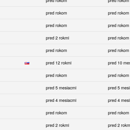
pred rokom
pred rokom
pred rokom
pred rokom
pred rokom
pred rokom
pred 2 rokmi
pred rokom
pred rokom
pred rokom
pred 12 rokmi
pred 10 me
pred rokom
pred rokom
pred 5 mesiacmi
pred 5 mes
pred 4 mesiacmi
pred 4 mes
pred rokom
pred rokom
pred 2 rokmi
pred 2 rokm