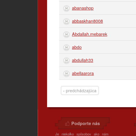
abanashop
abbaskhan8008
Abdallah.mebarek
abdo
abdullah33
abellaarora
‹ predchádzajúca
Podporte nás
Je niekoľko spôsobov ako nám