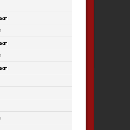
iacmi
i
iacmi
i
iacmi
i