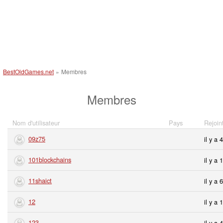
BestOldGames.net
»
Membres
Membres
Nom d'utilisateur
Pays
Rejoin
09z75
il y a 
101blockchains
il y a 
11shaict
il y a 
12
il y a 
123
il y a 