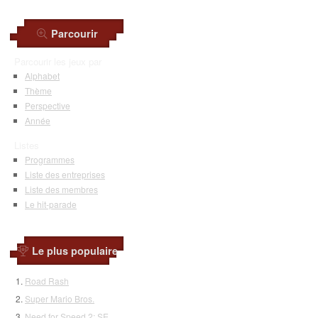
Parcourir
Parcourir les jeux par
Alphabet
Thème
Perspective
Année
Listes
Programmes
Liste des entreprises
Liste des membres
Le hit-parade
Le plus populaire
Road Rash
Super Mario Bros.
Need for Speed 2: SE