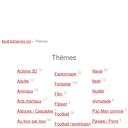
BestOldGames.net
»
Thèmes
Thèmes
73
26
Actions 3D
Naval
22
Espionnage
12
12
Adulte
Noël
183
Fantaisie
63
1
Animaux
Nudité
32
Film
17
6
Arts martiaux
olympiade
3
Flipper
5
4
Astuces / Cascades
Pac-Man comme
26
Football
96
5
Au tour par tour
Pagaie / Pong
11
Football (américain)