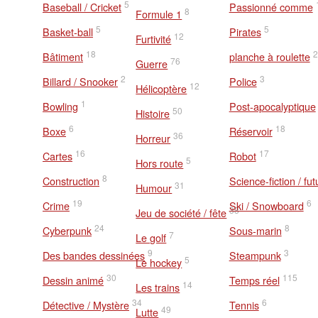
5
Baseball / Cricket
Passionné comme
8
Formule 1
5
5
Basket-ball
Pirates
12
Furtivité
18
2
Bâtiment
planche à roulette
76
Guerre
2
3
Billard / Snooker
Police
12
Hélicoptère
1
Bowling
Post-apocalyptique
50
Histoire
6
18
Boxe
Réservoir
36
Horreur
16
17
Cartes
Robot
5
Hors route
8
Construction
Science-fiction / fut
31
Humour
19
6
Crime
Ski / Snowboard
38
Jeu de société / fête
24
8
Cyberpunk
Sous-marin
7
Le golf
9
3
Des bandes dessinées
Steampunk
5
Le hockey
30
115
Dessin animé
Temps réel
14
Les trains
34
6
Détective / Mystère
Tennis
49
Lutte