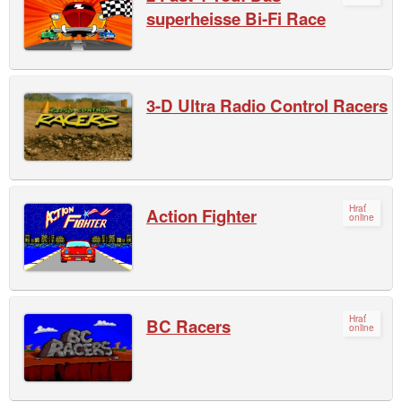
superheisse Bi-Fi Race
3-D Ultra Radio Control Racers
Hrať
Action Fighter
online
Hrať
BC Racers
online