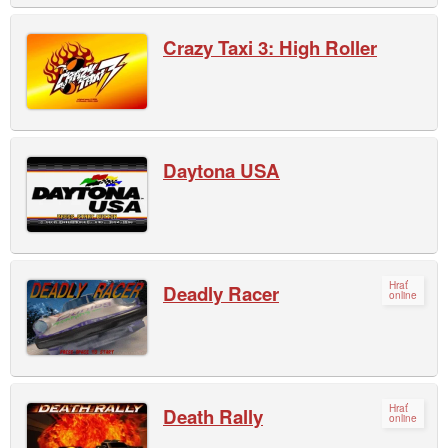
Crazy Taxi 3: High Roller
Daytona USA
Hrať
Deadly Racer
online
Hrať
Death Rally
online