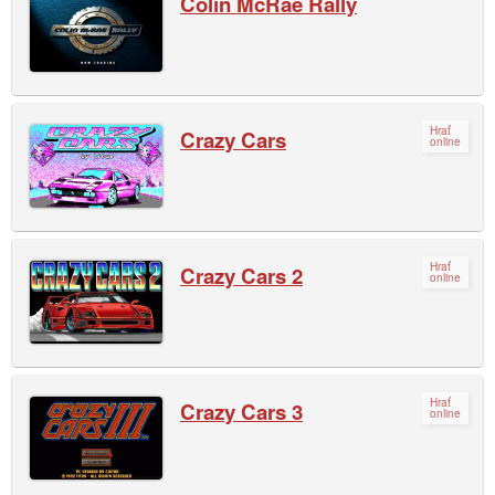
Colin McRae Rally
Hrať
Crazy Cars
online
Hrať
Crazy Cars 2
online
Hrať
Crazy Cars 3
online