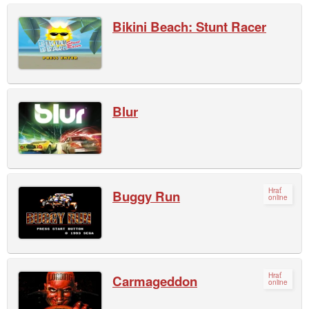
Bikini Beach: Stunt Racer
Blur
Hrať
Buggy Run
online
Hrať
Carmageddon
online