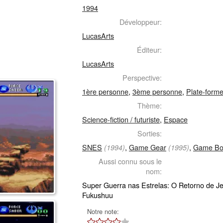
1994
Développeur:
LucasArts
Éditeur:
LucasArts
Perspective:
1ère personne
,
3ème personne
,
Plate-form
Thème:
Science-fiction / futuriste
,
Espace
Sorties:
SNES
,
Game Gear
,
Game Bo
(1994)
(1995)
Aussi connu sous le
nom:
Super Guerra nas Estrelas: O Retorno de Je
Fukushuu
Notre note: