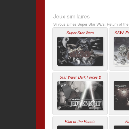
Jeux similaires
Si vous aimez Super Star Wars: Return of the 
Super Star Wars
SSW: Em
Star Wars: Dark Forces 2
Rise of the Robots
Fa