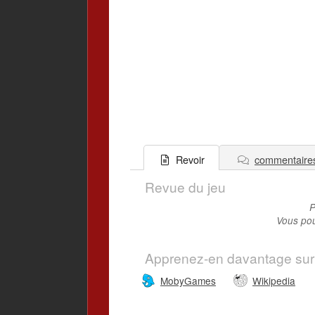
commentaire
Revoir
Revue du jeu
P
Vous pou
Apprenez-en davantage sur
MobyGames
Wikipedia