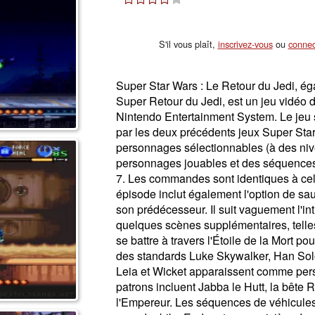
S'il vous plaît,
inscrivez-vous
ou
connec
Super Star Wars : Le Retour du Jedi, é
Super Retour du Jedi, est un jeu vidéo 
Nintendo Entertainment System. Le jeu s
par les deux précédents jeux Super Star
personnages sélectionnables (à des niv
personnages jouables et des séquence
7. Les commandes sont identiques à cel
épisode inclut également l'option de s
son prédécesseur. Il suit vaguement l'in
quelques scènes supplémentaires, tell
se battre à travers l'Étoile de la Mort po
des standards Luke Skywalker, Han Sol
Leia et Wicket apparaissent comme per
patrons incluent Jabba le Hutt, la bête 
l'Empereur. Les séquences de véhicules 