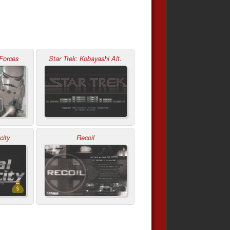
Forces
Star Trek: Kobayashi Alt.
city
Recoil