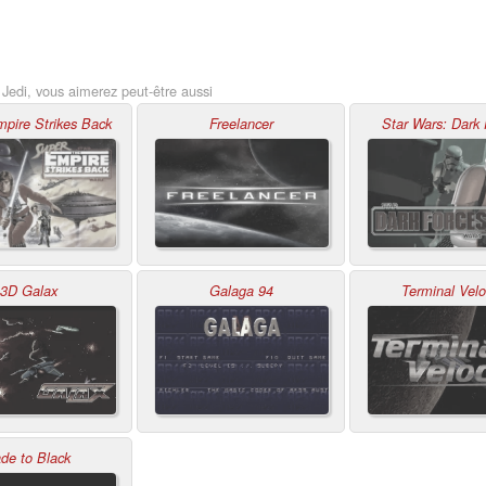
Jedi, vous aimerez peut-être aussi
pire Strikes Back
Freelancer
Star Wars: Dark 
3D Galax
Galaga 94
Terminal Velo
de to Black