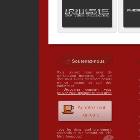
Soutenez-nous
Vous pouvez nous aider de
nombreuses manières, mais ce
dont nous avons réellement besoin
en ce moment, ce sont des
traducteurs.
»
Découvrez comment vous
pouvez vous impliquer et nous aider
Achetez-moi
un café
Tous les dons sont grandement
appréciés et tout montant est utile.
Merci beaucoup!