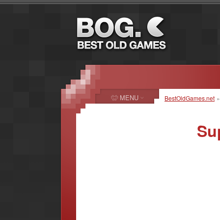
MENU
BestOldGames.net
Sup