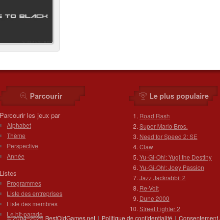
Parcourir
Le plus populaire
Parcourir les jeux par
Road Rash
Alphabet
Super Mario Bros.
Thème
Need for Speed 2: SE
Perspective
Claw
Année
Yu-Gi-Oh!: Yugi the Destiny
Yu-Gi-Oh!: Joey Passion
Listes
Jazz Jackrabbit 2
Programmes
Re-Volt
Liste des entreprises
Dune 2000
Liste des membres
Street Fighter 2
Le hit-parade
© 2004–2026
BestOldGames.net
|
Politique de confidentialité
|
Consentement 