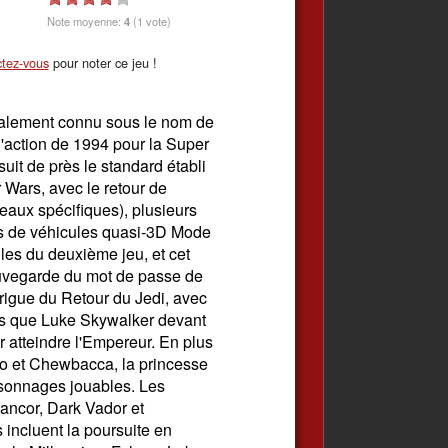
Note moyenne:
4
(1 vote)
tez-vous
pour noter ce jeu !
galement connu sous le nom de
d'action de 1994 pour la Super
uit de près le standard établi
 Wars, avec le retour de
eaux spécifiques), plusieurs
s de véhicules quasi-3D Mode
les du deuxième jeu, et cet
auvegarde du mot de passe de
trigue du Retour du Jedi, avec
es que Luke Skywalker devant
ur atteindre l'Empereur. En plus
o et Chewbacca, la princesse
sonnages jouables. Les
Rancor, Dark Vador et
incluent la poursuite en