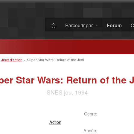
Parcourir par
Forum
C
»
Jeux d'action
»
Super Star Wars: Return of the Jedi
er Star Wars: Return of the 
SNES jeu, 1994
Genre:
Action
Année: