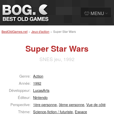
MENU
BestOldGames.net
»
Jeux d'action
»
Super Star Wars
Super Star Wars
SNES jeu, 1992
Genre:
Action
Année:
1992
Développeur:
LucasArts
Éditeur:
Nintendo
Perspective:
1ère personne
,
3ème personne
,
Vue de côté
Thème:
Science-fiction / futuriste
,
Espace