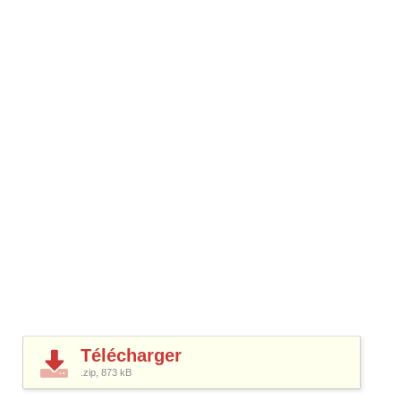
Télécharger
.zip, 873
kB