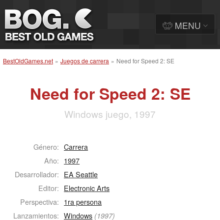
MENU
BestOldGames.net
»
Juegos de carrera
»
Need for Speed 2: SE
Need for Speed 2: SE
Windows juego, 1997
Género:
Carrera
Año:
1997
Desarrollador:
EA Seattle
Editor:
Electronic Arts
Perspectiva:
1ra persona
Lanzamientos:
Windows
(1997)