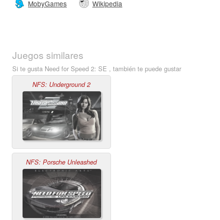
MobyGames
Wikipedia
Juegos similares
Si te gusta Need for Speed 2: SE , también te puede gustar
NFS: Underground 2
NFS: Porsche Unleashed