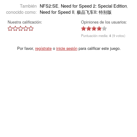
También
NFS2:SE
Need for Speed 2: Special Edition
,
,
conocido como:
Need for Speed II
极品飞车II: 特别版
,
Nuestra calificación:
Opiniones de los usuarios:
Puntuación media:
4
(9 votos)
Por favor,
regístrate
o
inicie sesión
para calificar este juego.