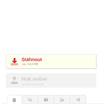
Stáhnout
.zip, 119,8
MB
Hrát online
ve vašem prohlížeči