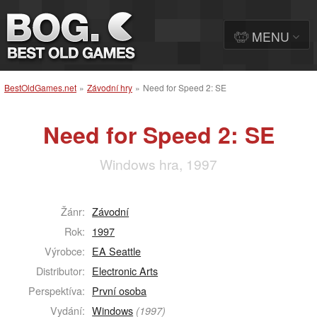
MENU
BestOldGames.net
»
Závodní hry
»
Need for Speed 2: SE
Need for Speed 2: SE
Windows hra, 1997
Žánr:
Závodní
Rok:
1997
Výrobce:
EA Seattle
Distributor:
Electronic Arts
Perspektíva:
První osoba
Vydání:
Windows
(1997)