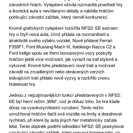
závodních hrách. Vylepšení oživila rozmanitá prostředí hry
a ikonická auta s nevídanými detaily a nabídla hráčům
pohlcující závodní zážitek, který neměl konkurenci.
Kromě grafických vylepšení rozšířila NFS2: SE seznam
hry o čtyři nová auta, čímž přidala na rozmanitosti a
atraktivitě svého výběru vozidel. Nově přidané Ferrari
F355F1, Ford Mustang Mach III, Italdesign Nazca C2 a
Ford Indigo spolu se třemi bonusovými vozy poskytly
hráčům ještě více možností, jak vyrazit na trať stylově a
výkonně. Kromě toho představení nové trati a možnost
závodit na zrcadlených nebo obrácených verzích
stávajících tratí přidalo nové výzvy a rozšířilo znovu
hratelnost hry.
Jednou z nejzajímavějších funkcí představených v NFS2:
SE byl herní režim „Wild“, což je důkaz toho, že hra klade
důraz na vysokorychlostní vzrušení. Tento režim
umožňoval hráčům tlačit svá vozidla na limity a dosahovat
rychlosti, při které by auta jiných her metaforicky začala
létat. Tento doplněk podtrhl odhodlání NFS2: SE poskytovat
vzrušující závodní zážitek, který posunul hranice toho, co