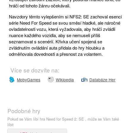
hráči od tohoto žánru očekávali.
Navzdory těmto vylepšením si NFS2: SE zachoval esenci
série Need For Speed se svou směsí hladké, ale náročné
ovladatelnosti vozu, která vyžadovala, aby hráči zvládli
nuance každého vozidla, aby se nemuseli příliš
seznamovat s scenérií. Křivka učení spojená se
zvládnutím ovládání auta přidala do hry hloubku a
odměňovala dovednosti a přesnost za volantem.
Více se dozvíte na:
MobyGames
Wikipedia
Databáze Her
Podobné hry
Pokud se Vám líbí hra Need for Speed 2: SE , může se Vám také
líbit