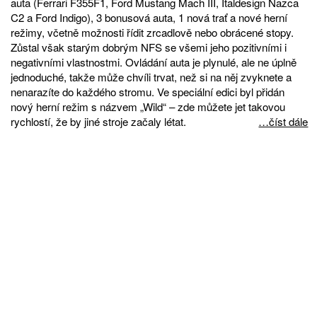
auta (Ferrari F355F1, Ford Mustang Mach III, Italdesign Nazca
C2 a Ford Indigo), 3 bonusová auta, 1 nová trať a nové herní
režimy, včetně možnosti řídit zrcadlově nebo obrácené stopy.
Zůstal však starým dobrým NFS se všemi jeho pozitivními i
negativními vlastnostmi. Ovládání auta je plynulé, ale ne úplně
jednoduché, takže může chvíli trvat, než si na něj zvyknete a
nenarazíte do každého stromu. Ve speciální edici byl přidán
nový herní režim s názvem „Wild“ – zde můžete jet takovou
rychlostí, že by jiné stroje začaly létat.
…číst dále