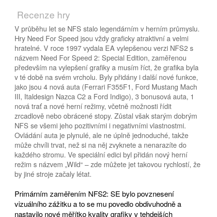
Recenze hry
V průběhu let se NFS stalo legendárním v herním průmyslu.
Hry Need For Speed jsou vždy graficky atraktivní a velmi
hratelné. V roce 1997 vydala EA vylepšenou verzi NFS2 s
názvem Need For Speed 2: Special Edition, zaměřenou
především na vylepšení grafiky a musím říct, že grafika byla
v té době na svém vrcholu. Byly přidány i další nové funkce,
jako jsou 4 nová auta (Ferrari F355F1, Ford Mustang Mach
III, Italdesign Nazca C2 a Ford Indigo), 3 bonusová auta, 1
nová trať a nové herní režimy, včetně možnosti řídit
zrcadlově nebo obrácené stopy. Zůstal však starým dobrým
NFS se všemi jeho pozitivními i negativními vlastnostmi.
Ovládání auta je plynulé, ale ne úplně jednoduché, takže
může chvíli trvat, než si na něj zvyknete a nenarazíte do
každého stromu. Ve speciální edici byl přidán nový herní
režim s názvem „Wild“ – zde můžete jet takovou rychlostí, že
by jiné stroje začaly létat.
Primárním zaměřením NFS2: SE bylo povznesení
vizuálního zážitku a to se mu povedlo obdivuhodně a
nastavilo nové měřítko kvality grafiky v tehdejších