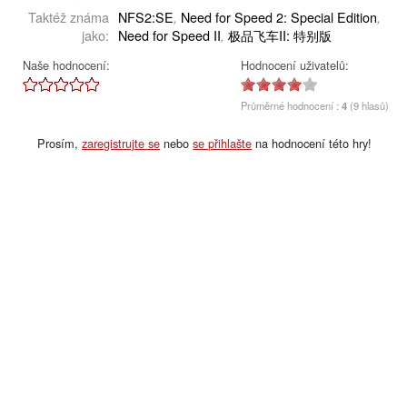
Taktéž známa
NFS2:SE
Need for Speed 2: Special Edition
,
,
jako:
Need for Speed II
极品飞车II: 特别版
,
Naše hodnocení:
Hodnocení uživatelů:
Průměrné hodnocení :
4
(9 hlasů)
Prosím,
zaregistrujte se
nebo
se přihlašte
na hodnocení této hry!