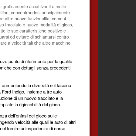
e graficamente accattivanti e molto
ition, concentrandosi principalmente
he altre nuove funzionalità, come 4
o tracciato e nuove modalità di gioco,
tte le sue caratteristiche positive e
uarsi ed evitare di schiantarsi contro
are a velocità tali che altre macchine
ovo punto di riferimento per la qualità
iconiche con dettagli senza precedenti,
, aumentando la diversità e il fascino
 Ford Indigo, insieme a tre auto
duzione di un nuovo tracciato e la
pliato la rigiocabilità del gioco.
nza dell'enfasi del gioco sulle
gendo velocità alle quali le auto di altri
nel fornire un'esperienza di corsa