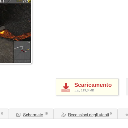
Scaricamento
.zip, 119,8
MB
0
18
0
Schermate
Recensioni degli utenti