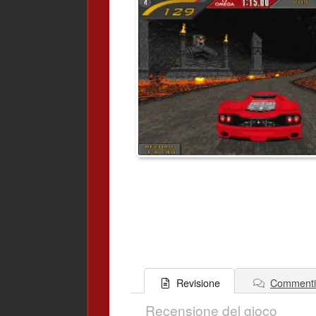
Commenti
Revisione
Recensione del gioco