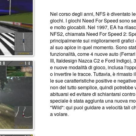
Nel corso degli anni, NFS è diventato le
giochi. I giochi Need For Speed sono se
e molto giocabili. Nel 1997, EA ha rilasc
NFS2, chiamata Need For Speed 2: Spec
principalmente sui miglioramenti grafici 
al suo apice in quel momento. Sono sta
funzionalità, come 4 nuove auto (Ferra
III, Italdesign Nazca C2 e Ford Indigo), 
e nuove modalità di gioco, inclusa l'opp
o invertire le tracce. Tuttavia, è rimasto
le sue caratteristiche positive e negative
non del tutto semplice, quindi potrebbe 
abituarsi ed evitare di schiantarsi contr
speciale è stata aggiunta una nuova mo
"Wild": qui puoi guidare a velocità tali 
a volare.