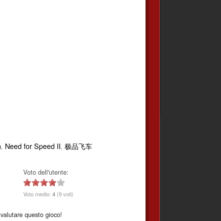
n
Need for Speed II
极品飞车
,
,
Voto dell'utente:
Voto medio:
4
(9 voti)
valutare questo gioco!