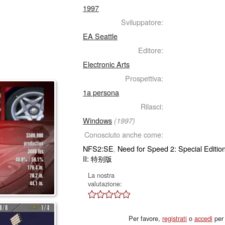
1997
Sviluppatore:
EA Seattle
Editore:
Electronic Arts
Prospettiva:
1a persona
Rilasci:
Windows
(1997)
Conosciuto anche come:
NFS2:SE
Need for Speed 2: Special Editio
,
II: 特别版
La nostra
valutazione:
Per favore,
registrati
o
accedi
per 