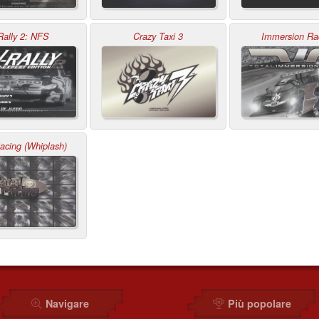
Rally 2: NFS
Crazy Taxi 3
Immersion Ra
acing (Whiplash)
Navigare
Più popolare