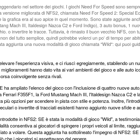
leggendario nel settore dei giochi. I giochi Need For Speed sono sempr
una versione migliorata di NFS2, chiamata Need For Speed 2: Special Ed
he la grafica era al suo apice in quel momento. Sono state aggiunte anc
ng Mach III, Italdesign Nazca C2 e Ford Indigo), 3 auto bonus, 1 nuov
io. o invertire le tracce. Tuttavia, è rimasto il buon vecchio NFS, con tu
 non del tutto semplice, quindi potrebbe volerci un po' di tempo per abit
tata aggiunta una nuova modalità di gioco chiamata "Wild": qui puoi guid
elevare l'esperienza visiva, e ci riuscì egregiamente, stabilendo un nu
 I miglioramenti hanno dato vita ai vari ambienti del gioco e alle auto 
corsa coinvolgente senza rivali.
E ha ampliato l'elenco del gioco con l'inclusione di quattro nuove auto
va Ferrari F355F1, la Ford Mustang Mach III, l'Italdesign Nazca C2 e la
a più opzioni per scendere in pista con stile e potenza. Inoltre, l'intro
eculari o invertite di tracciati esistenti hanno aggiunto nuove sfide e am
introdotte in NFS2: SE è stata la modalità di gioco "Wild", a testimonia
tà consentiva ai giocatori di spingere i propri veicoli al limite, raggiun
ato a volare. Questa aggiunta ha sottolineato l'impegno di NFS2: SE 
ciò che i giocatori si aspettavano dal genere.