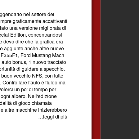
ggendario nel settore dei
mpre graficamente accattivanti
iato una versione migliorata di
ial Edition, concentrandosi
e devo dire che la grafica era
te aggiunte anche altre nuove
ri F355F1, Ford Mustang Mach
3 auto bonus, 1 nuovo tracciato
ortunità di guidare a specchio.
 il buon vecchio NFS, con tutte
. Controllare l'auto è fluido ma
volerci un po' di tempo per
o ogni albero. Nell'edizione
dalità di gioco chiamata
che altre macchine inizierebbero
…leggi di più