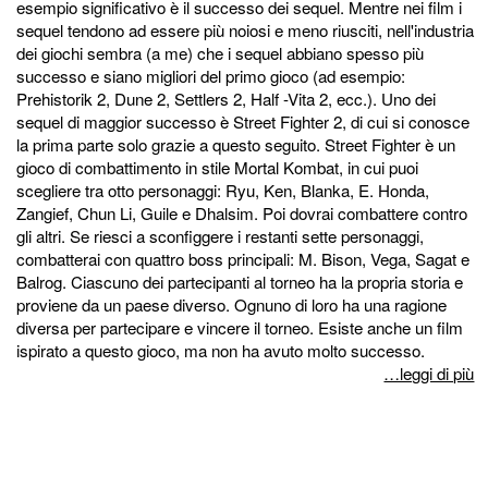
esempio significativo è il successo dei sequel. Mentre nei film i
sequel tendono ad essere più noiosi e meno riusciti, nell'industria
dei giochi sembra (a me) che i sequel abbiano spesso più
successo e siano migliori del primo gioco (ad esempio:
Prehistorik 2, Dune 2, Settlers 2, Half -Vita 2, ecc.). Uno dei
sequel di maggior successo è Street Fighter 2, di cui si conosce
la prima parte solo grazie a questo seguito. Street Fighter è un
gioco di combattimento in stile Mortal Kombat, in cui puoi
scegliere tra otto personaggi: Ryu, Ken, Blanka, E. Honda,
Zangief, Chun Li, Guile e Dhalsim. Poi dovrai combattere contro
gli altri. Se riesci a sconfiggere i restanti sette personaggi,
combatterai con quattro boss principali: M. Bison, Vega, Sagat e
Balrog. Ciascuno dei partecipanti al torneo ha la propria storia e
proviene da un paese diverso. Ognuno di loro ha una ragione
diversa per partecipare e vincere il torneo. Esiste anche un film
ispirato a questo gioco, ma non ha avuto molto successo.
…leggi di più