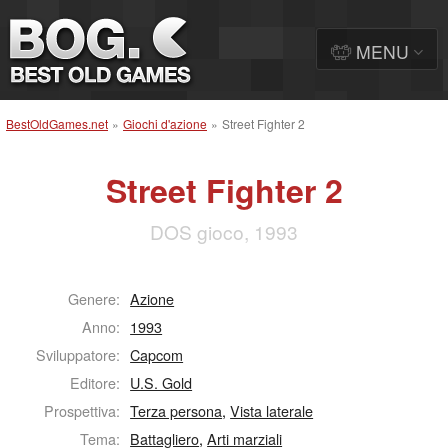
MENU
BestOldGames.net
»
Giochi d'azione
»
Street Fighter 2
Street Fighter 2
DOS gioco, 1993
Genere:
Azione
Anno:
1993
Sviluppatore:
Capcom
Editore:
U.S. Gold
Prospettiva:
Terza persona
,
Vista laterale
Tema:
Battagliero
,
Arti marziali