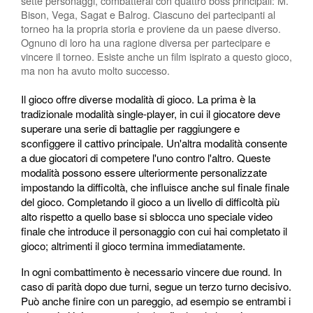
sette personaggi, combatterai con quattro boss principali: M.
Bison, Vega, Sagat e Balrog. Ciascuno dei partecipanti al
torneo ha la propria storia e proviene da un paese diverso.
Ognuno di loro ha una ragione diversa per partecipare e
vincere il torneo. Esiste anche un film ispirato a questo gioco,
ma non ha avuto molto successo.
Il gioco offre diverse modalità di gioco. La prima è la
tradizionale modalità single-player, in cui il giocatore deve
superare una serie di battaglie per raggiungere e
sconfiggere il cattivo principale. Un'altra modalità consente
a due giocatori di competere l'uno contro l'altro. Queste
modalità possono essere ulteriormente personalizzate
impostando la difficoltà, che influisce anche sul finale finale
del gioco. Completando il gioco a un livello di difficoltà più
alto rispetto a quello base si sblocca uno speciale video
finale che introduce il personaggio con cui hai completato il
gioco; altrimenti il gioco termina immediatamente.
In ogni combattimento è necessario vincere due round. In
caso di parità dopo due turni, segue un terzo turno decisivo.
Può anche finire con un pareggio, ad esempio se entrambi i