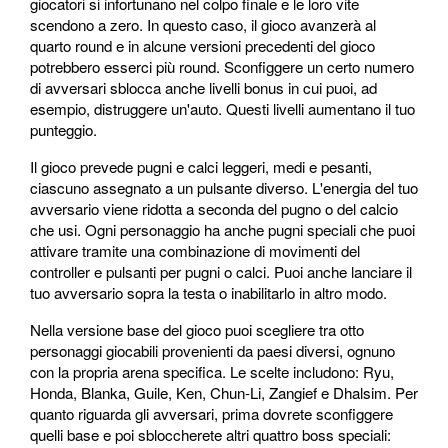
giocatori si infortunano nel colpo finale e le loro vite
scendono a zero. In questo caso, il gioco avanzerà al
quarto round e in alcune versioni precedenti del gioco
potrebbero esserci più round. Sconfiggere un certo numero
di avversari sblocca anche livelli bonus in cui puoi, ad
esempio, distruggere un'auto. Questi livelli aumentano il tuo
punteggio.
Il gioco prevede pugni e calci leggeri, medi e pesanti,
ciascuno assegnato a un pulsante diverso. L'energia del tuo
avversario viene ridotta a seconda del pugno o del calcio
che usi. Ogni personaggio ha anche pugni speciali che puoi
attivare tramite una combinazione di movimenti del
controller e pulsanti per pugni o calci. Puoi anche lanciare il
tuo avversario sopra la testa o inabilitarlo in altro modo.
Nella versione base del gioco puoi scegliere tra otto
personaggi giocabili provenienti da paesi diversi, ognuno
con la propria arena specifica. Le scelte includono: Ryu,
Honda, Blanka, Guile, Ken, Chun-Li, Zangief e Dhalsim. Per
quanto riguarda gli avversari, prima dovrete sconfiggere
quelli base e poi sbloccherete altri quattro boss speciali: