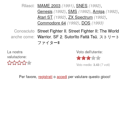
Rilasci:
MAME 2003
,
SNES
,
(1991)
(1992)
Genesis
,
SMS
,
Amiga
,
(1992)
(1992)
(1992)
Atari ST
,
ZX Spectrum
,
(1992)
(1992)
Commodore 64
,
DOS
(1992)
(1993)
Conosciuto
Street Fighter II
Street Fighter II: The World
,
anche come:
Warrior
SF 2
Sutorīto Faitā Tsū
ストリート
,
,
,
ファイターⅡ
La nostra
Voto dell'utente:
valutazione:
Voto medio:
3.43
(7 voti)
Per favore,
registrati
o
accedi
per valutare questo gioco!