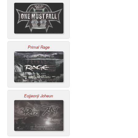
Primal Rage
Eojjeonji Joheun