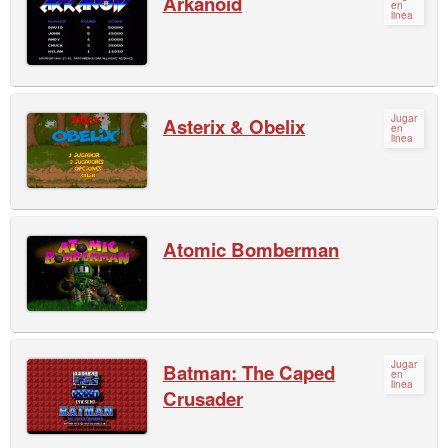
Arkanoid
en
linea
Jugar
Asterix & Obelix
en
linea
Atomic Bomberman
Jugar
Batman: The Caped
en
linea
Crusader