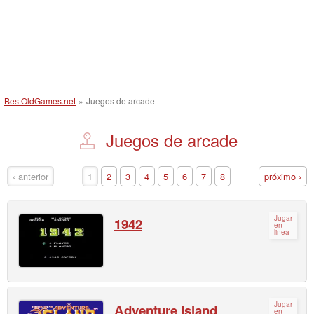
BestOldGames.net
»
Juegos de arcade
Juegos de arcade
‹ anterior
1
2
3
4
5
6
7
8
próximo ›
Jugar
1942
en
linea
Jugar
Adventure Island
en