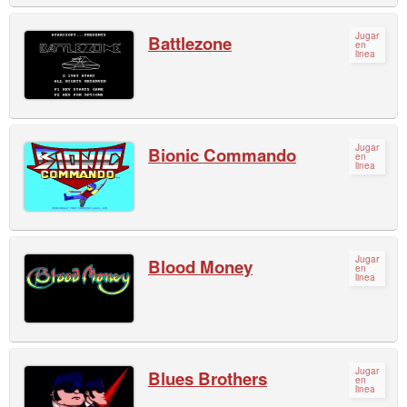
Jugar
Battlezone
en
linea
Jugar
Bionic Commando
en
linea
Jugar
Blood Money
en
linea
Jugar
Blues Brothers
en
linea