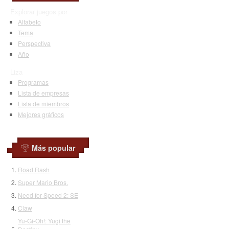
Explorar juegos por
Alfabeto
Tema
Perspectiva
Año
Liza
Programas
Lista de empresas
Lista de miembros
Mejores gráficos
Más popular
Road Rash
Super Mario Bros.
Need for Speed 2: SE
Claw
Yu-Gi-Oh!: Yugi the