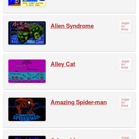
Jugar
Alien Syndrome
en
linea
Jugar
Alley Cat
en
linea
Jugar
Amazing Spider-man
en
linea
Jugar