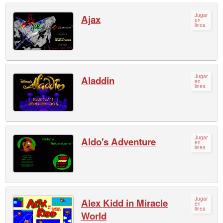
Jugar
Ajax
en
linea
Jugar
Aladdin
en
linea
Jugar
Aldo's Adventure
en
linea
Jugar
Alex Kidd in Miracle
en
linea
World