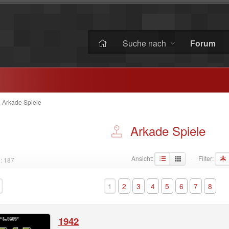
Suche nach
Forum
»
Arkade Spiele
Arkade Spiele
Ansicht:
Filter:
: 187
·
1
2
3
4
5
6
7
8
1942