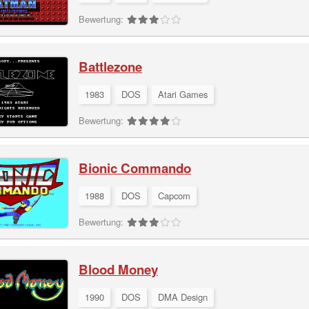
Bewertung:
Battlezone
1983
DOS
Atari Games
Bewertung:
Bionic Commando
1988
DOS
Capcom
Bewertung:
Blood Money
1990
DOS
DMA Design