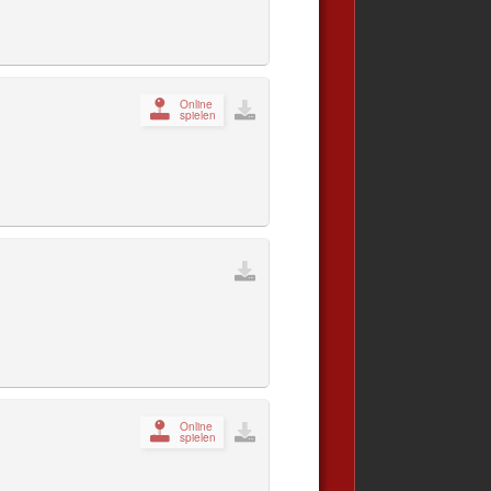
Online
spielen
Online
spielen