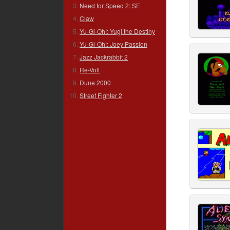
Need for Speed 2: SE
Claw
Yu-Gi-Oh!: Yugi the Destiny
Yu-Gi-Oh!: Joey Passion
Jazz Jackrabbit 2
Re-Volt
Dune 2000
Street Fighter 2