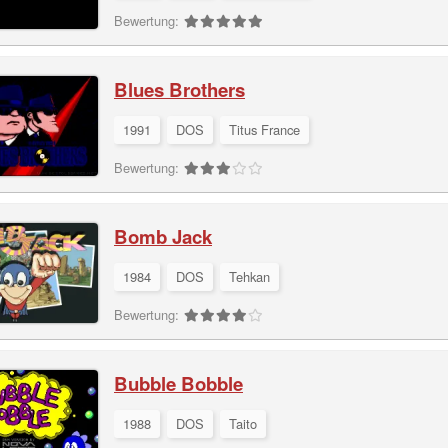
Bewertung:
Blues Brothers
1991
DOS
Titus France
Bewertung:
Bomb Jack
1984
DOS
Tehkan
Bewertung:
Bubble Bobble
1988
DOS
Taito