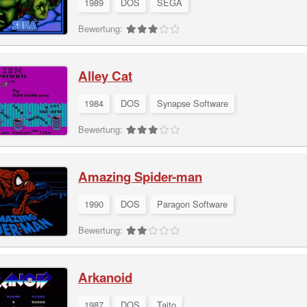
1989
DOS
SEGA
Bewertung:
Alley Cat
1984
DOS
Synapse Software
Bewertung:
Amazing Spider-man
1990
DOS
Paragon Software
Bewertung:
Arkanoid
1987
DOS
Taito