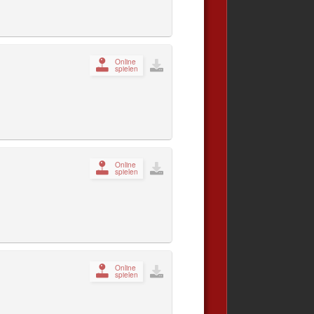
Online
spielen
Online
spielen
Online
spielen