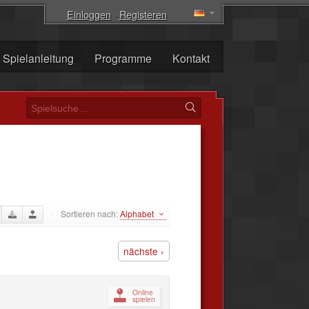
Einloggen
·
Registeren
Spielanleitung
Programme
Kontakt
Sortieren nach:
Alphabet
·
nächste ›
Online
spielen