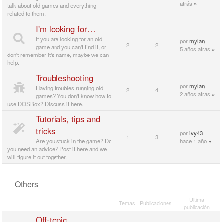
atrás
»
talk about old games and everything
related to them.
I'm looking for…
If you are looking for an old
por
mylan
2
2
game and you can't find it, or
5 años atrás
»
don't remember it's name, maybe we can
help.
Troubleshooting
por
mylan
Having troubles running old
2
4
2 años atrás
»
games? You don't know how to
use DOSBox? Discuss it here.
Tutorials, tips and
tricks
por
ivy43
1
3
Are you stuck in the game? Do
hace 1 año
»
you need an advice? Post it here and we
will figure it out together.
Others
Ultima
Temas
Publicaciones
publicación
Off-topic