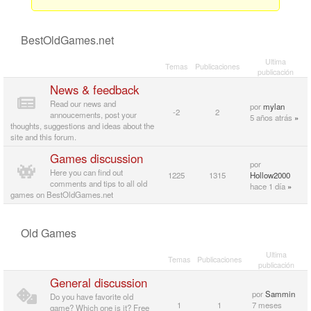
BestOldGames.net
Ultima
Temas
Publicaciones
publicación
News & feedback
Read our news and
por
mylan
-2
2
annoucements, post your
5 años atrás
»
thoughts, suggestions and ideas about the
site and this forum.
Games discussion
por
Here you can find out
1225
1315
Hollow2000
comments and tips to all old
hace 1 día
»
games on BestOldGames.net
Old Games
Ultima
Temas
Publicaciones
publicación
General discussion
por
Sammin
Do you have favorite old
1
1
7 meses
game? Which one is it? Free