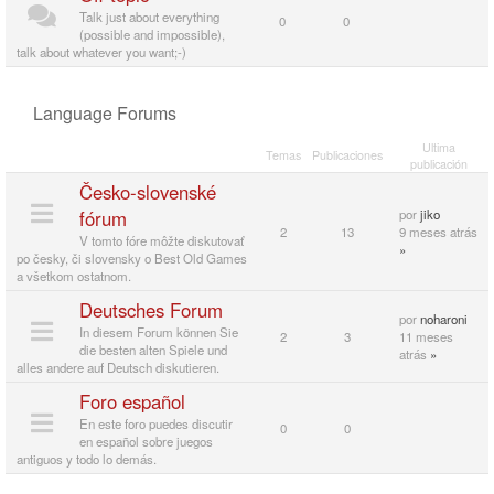
Talk just about everything
0
0
(possible and impossible),
talk about whatever you want;-)
Language Forums
Ultima
Temas
Publicaciones
publicación
Česko-slovenské
fórum
por
jiko
2
13
9 meses atrás
V tomto fóre môžte diskutovať
»
po česky, či slovensky o Best Old Games
a všetkom ostatnom.
Deutsches Forum
por
noharoni
In diesem Forum können Sie
2
3
11 meses
die besten alten Spiele und
atrás
»
alles andere auf Deutsch diskutieren.
Foro español
En este foro puedes discutir
0
0
en español sobre juegos
antiguos y todo lo demás.