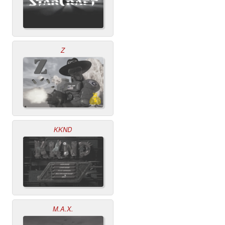
Z
KKND
M.A.X.