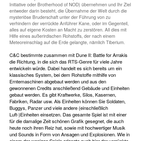
Initiative oder Brotherhood of NOD) übernehmen und Ihr Ziel
entweder darin besteht, die Übernahme der Welt durch die
mysteriöse Bruderschaft unter der Führung von zu
verhindern der verrückte Anführer Kane, oder im Gegenteil,
alles auf eigene Kosten an Macht zu zerstören. All dies mit
Hilfe eines außerirdischen Rohstoffs, der nach einem
Meteoreinschlag auf die Erde gelangte, nämlich Tiberium.
C&C bestimmte zusammen mit Dune II: Battle for Arrakis
die Richtung, in die sich das RTS-Genre für viele Jahre
entwickeln würde. Dabei handelt es sich bereits um ein
klassisches System, bei dem Rohstoffe mithilfe von
Erntemaschinen abgebaut werden und aus den
gewonnenen Credits anschließend Gebäude und Einheiten
gebaut werden. Es gibt Kraftwerke, Silos, Kasernen,
Fabriken, Radar usw. Als Einheiten können Sie Soldaten,
Buggys, Panzer und viele andere (einschließlich
Luft-)Einheiten einsetzen. Das gesamte Spiel ist mit einer
für die damalige Zeit schönen Grafik gesegnet, die auch
heute noch ihren Reiz hat, sowie mit hochwertiger Musik
und Sounds in Form von Ansagen und Explosionen. Wie in
einem der wenigen Spiele erlangte auch hier der verrückte