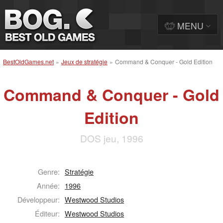
MENU
BestOldGames.net
»
Jeux de stratégie
»
Command & Conquer - Gold Edition
Command & Conquer - Gold
Edition
DOS jeu, 1996
Genre:
Stratégie
Année:
1996
Développeur:
Westwood Studios
Éditeur:
Westwood Studios