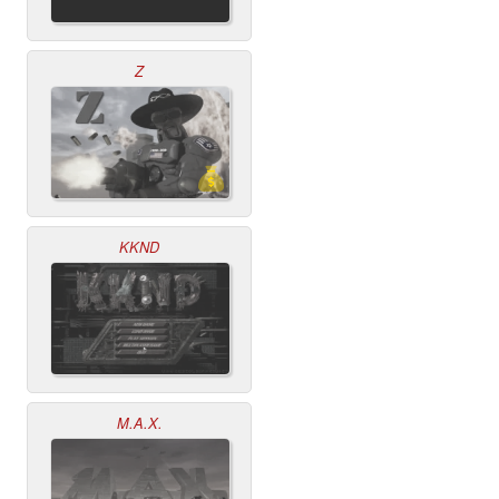
Z
KKND
M.A.X.