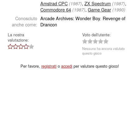
Amstrad CPC
,
ZX Spectrum
,
(1987)
(1987)
Commodore 64
,
Game Gear
(1987)
(1990)
Conosciuto
Arcade Archives: Wonder Boy
Revenge of
,
anche come:
Drancon
La nostra
Voto dell'utente:
valutazione:
Nessuno ha ancora valutato
questo gioco
Per favore,
registrati
o
accedi
per valutare questo gioco!