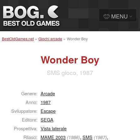
MENU
BestOldGames.net
»
Giochi arcade
»
Wonder Boy
Wonder Boy
SMS gioco, 1987
Genere:
Arcade
Anno:
1987
Sviluppatore:
Escape
Editore:
SEGA
Prospettiva:
Vista laterale
Rilasci:
MAME 2003
,
SMS
,
(1986)
(1987)