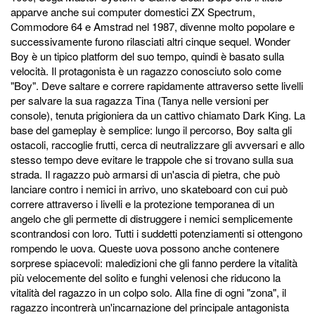
apparve anche sui computer domestici ZX Spectrum,
Commodore 64 e Amstrad nel 1987, divenne molto popolare e
successivamente furono rilasciati altri cinque sequel. Wonder
Boy è un tipico platform del suo tempo, quindi è basato sulla
velocità. Il protagonista è un ragazzo conosciuto solo come
"Boy". Deve saltare e correre rapidamente attraverso sette livelli
per salvare la sua ragazza Tina (Tanya nelle versioni per
console), tenuta prigioniera da un cattivo chiamato Dark King. La
base del gameplay è semplice: lungo il percorso, Boy salta gli
ostacoli, raccoglie frutti, cerca di neutralizzare gli avversari e allo
stesso tempo deve evitare le trappole che si trovano sulla sua
strada. Il ragazzo può armarsi di un'ascia di pietra, che può
lanciare contro i nemici in arrivo, uno skateboard con cui può
correre attraverso i livelli e la protezione temporanea di un
angelo che gli permette di distruggere i nemici semplicemente
scontrandosi con loro. Tutti i suddetti potenziamenti si ottengono
rompendo le uova. Queste uova possono anche contenere
sorprese spiacevoli: maledizioni che gli fanno perdere la vitalità
più velocemente del solito e funghi velenosi che riducono la
vitalità del ragazzo in un colpo solo. Alla fine di ogni "zona", il
ragazzo incontrerà un'incarnazione del principale antagonista