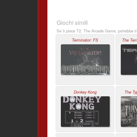
Giochi simili
Se ti piace T2: The Arcade Game, potrebbe in
Terminator: FS
The Ter
Donkey Kong
The Ty