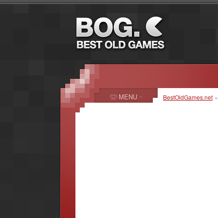
MENU
BestOldGames.net