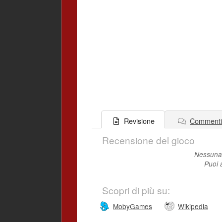
Commenti
Revisione
Recensione del gioco
Nessuna 
Puoi 
Scopri di più su:
MobyGames
Wikipedia