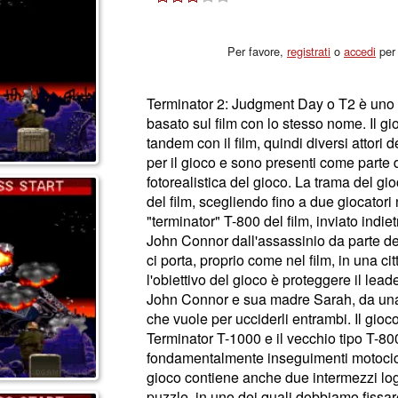
Per favore,
registrati
o
accedi
per 
Terminator 2: Judgment Day o T2 è uno s
basato sul film con lo stesso nome. Il gi
tandem con il film, quindi diversi attori d
per il gioco e sono presenti come parte d
fotorealistica del gioco. La trama del gi
del film, scegliendo fino a due giocatori
"terminator" T-800 del film, inviato indi
John Connor dall'assassinio da parte de
ci porta, proprio come nel film, in una ci
l'obiettivo del gioco è proteggere il lead
John Connor e sua madre Sarah, da una
che vuole per ucciderli entrambi. Il gioco
Terminator T-1000 e il vecchio tipo T-800
fondamentalmente inseguimenti motociclist
gioco contiene anche due intermezzi logic
puzzle, in uno dei quali dobbiamo fissar