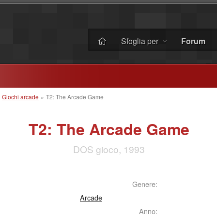
Sfoglia per
Forum
»
Giochi arcade
»
T2: The Arcade Game
T2: The Arcade Game
DOS gioco, 1993
Genere:
Arcade
Anno: