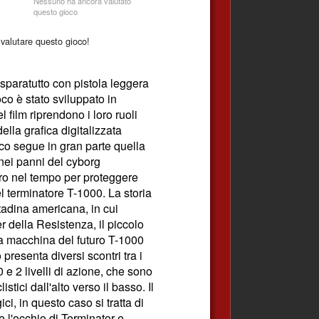
Nessuno ha ancora valutato
questo gioco
valutare questo gioco!
paratutto con pistola leggera
oco è stato sviluppato in
el film riprendono i loro ruoli
ella grafica digitalizzata
oco segue in gran parte quella
 nei panni del cyborg
etro nel tempo per proteggere
l terminatore T-1000. La storia
ttadina americana, in cui
er della Resistenza, il piccolo
 macchina del futuro T-1000
 presenta diversi scontri tra i
 e 2 livelli di azione, che sono
ici dall'alto verso il basso. Il
i, in questo caso si tratta di
e l'occhio di Terminator e