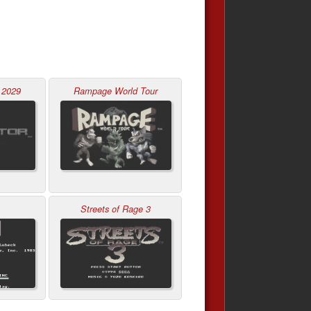
 2029
Rampage World Tour
Streets of Rage 3