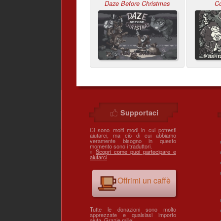
Daze Before Christmas
C
Supportaci
Ci sono molti modi in cui potresti
aiutarci, ma ciò di cui abbiamo
veramente bisogno in questo
momento sono i traduttori.
»
Scopri come puoi partecipare e
aiutarci
Offrimi un caffè
Tutte le donazioni sono molto
apprezzate e qualsiasi importo
aiuta. Grazie mille!