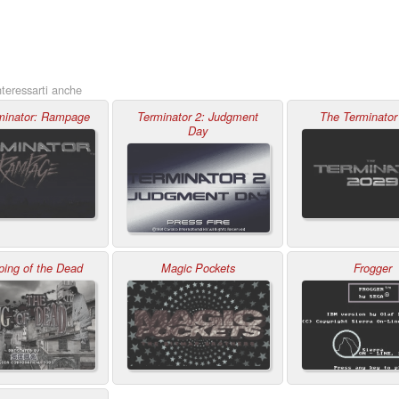
teressarti anche
minator: Rampage
Terminator 2: Judgment
The Terminator
Day
ping of the Dead
Magic Pockets
Frogger