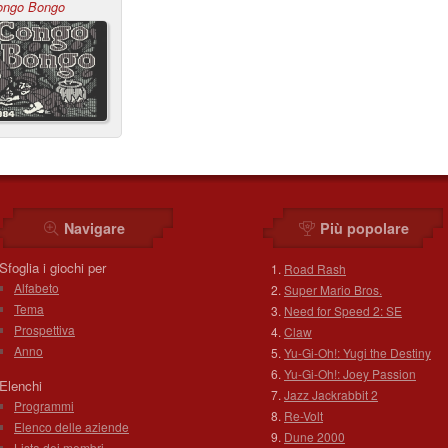
ongo Bongo
Navigare
Più popolare
Sfoglia i giochi per
Road Rash
Alfabeto
Super Mario Bros.
Tema
Need for Speed 2: SE
Prospettiva
Claw
Anno
Yu-Gi-Oh!: Yugi the Destiny
Yu-Gi-Oh!: Joey Passion
Elenchi
Jazz Jackrabbit 2
Programmi
Re-Volt
Elenco delle aziende
Dune 2000
Lista dei membri