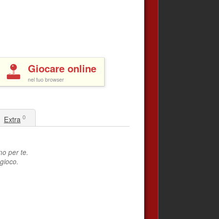
Giocare online
nel tuo browser
0
Extra
o per te.
 gioco.