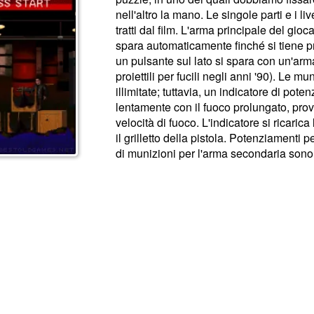
nell'altro la mano. Le singole parti e i l
tratti dal film. L'arma principale del gioc
spara automaticamente finché si tiene pr
un pulsante sul lato si spara con un'arm
proiettili per fucili negli anni '90). Le m
illimitate; tuttavia, un indicatore di po
lentamente con il fuoco prolungato, pro
velocità di fuoco. L'indicatore si ricaric
il grilletto della pistola. Potenziamenti p
di munizioni per l'arma secondaria sono d