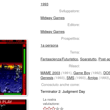
1993
Sviluppatore:
Midway Games
Editore:
Midway Games
Prospettiva:
1a persona
Tema:
Fantascienza/Futuristico
,
Sparatutto
,
Post-ap
Rilasci:
MAME 2003
,
Game Boy
,
DO
(1991)
(1992)
Genesis
,
SMS
,
Amiga
(1993)
(1993)
(1993)
Conosciuto anche come:
Terminator 2: Judgment Day
La nostra
valutazione: