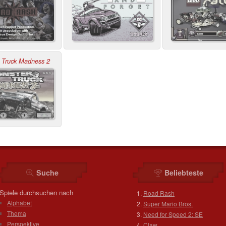
 Truck Madness 2
Suche
Beliebteste
Spiele durchsuchen nach
Road Rash
Alphabet
Super Mario Bros.
Thema
Need for Speed 2: SE
Perspektive
Claw