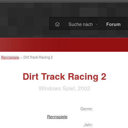
Suche nach
Forum
»
Rennspiele
»
Dirt Track Racing 2
Dirt Track Racing 2
Windows Spiel, 2002
Genre:
Rennspiele
Jahr: