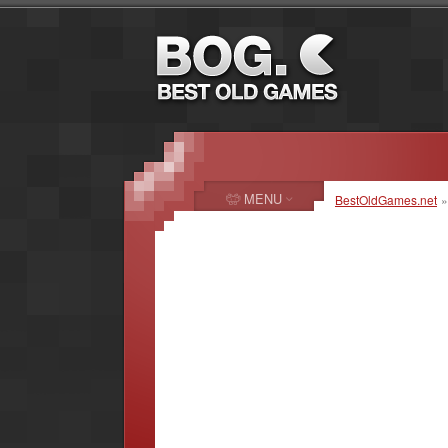
MENU
BestOldGames.net