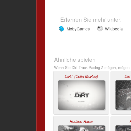
Erfahren Sie mehr unter:
MobyGames
Wikipedia
Ähnliche spielen
Wenn Sie Dirt Track Racing 2 mögen, mögen S
DiRT (Colin McRae)
Dir
Redline Racer