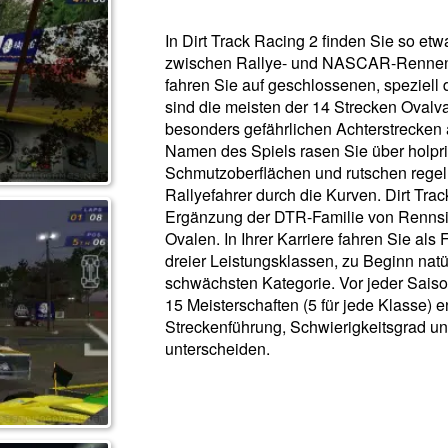
In Dirt Track Racing 2 finden Sie so et
zwischen Rallye- und NASCAR-Renne
fahren Sie auf geschlossenen, speziell 
sind die meisten der 14 Strecken Ovalva
besonders gefährlichen Achterstrecken
Namen des Spiels rasen Sie über holpri
Schmutzoberflächen und rutschen regel
Rallyefahrer durch die Kurven. Dirt Trac
Ergänzung der DTR-Familie von Renns
Ovalen. In Ihrer Karriere fahren Sie al
dreier Leistungsklassen, zu Beginn natü
schwächsten Kategorie. Vor jeder Saiso
15 Meisterschaften (5 für jede Klasse) e
Streckenführung, Schwierigkeitsgrad u
unterscheiden.