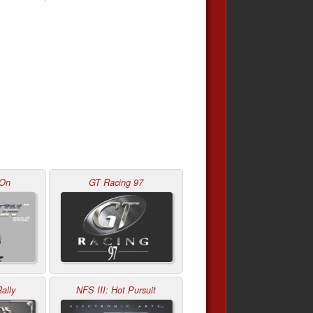
-On
GT Racing 97
ally
NFS III: Hot Pursuit