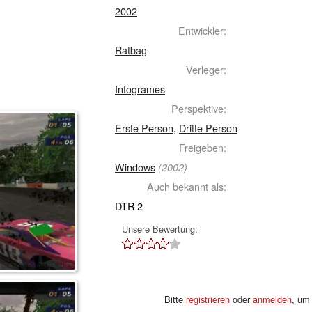
2002
Entwickler:
Ratbag
Verleger:
Infogrames
Perspektive:
Erste Person
,
Dritte Person
Freigeben:
Windows
(2002)
Auch bekannt als:
DTR 2
Unsere Bewertung:
Bitte
registrieren
oder
anmelden
, um 