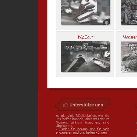
WipEout
Monster
Unterstütze uns
Es gibt viele Möglichkeiten, wie Sie
uns helfen können, aber was wir im
Moment wirklich brauchen, sind
Übersetzer.
»
Finden Sie heraus, wie Sie sich
engagieren und uns helfen können